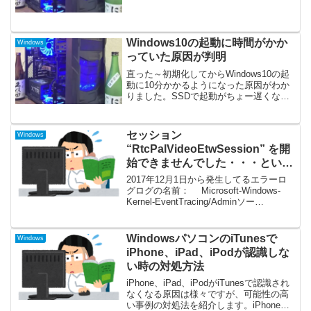
因を探っていたところ、特定のブラウザ
を開くとエラーが出ることがわかりまし
た。やはりブログ専用にしてるブラウザ
でした。ネットで調べた...
Windows10の起動に時間がかか
Windows
っていた原因が判明
直った～初期化してからWindows10の起
動に10分かかるようになった原因がわか
りました。SSDで起動がちょー遅くなる
と泣きたくなります・・・一日つぶす覚
悟でクリーンインストールしました。OS
のインストール先を指定するところでド
セッション
Windows
ライブを見...
“RtcPalVideoEtwSession” を開
始できませんでした・・・という
エラーログ
2017年12月1日から発生してるエラーロ
グログの名前： Microsoft-Windows-
Kernel-EventTracing/Adminソー
ス： Kernel-EventTracingイベント
ID： 2説明文次のエラーのため...
WindowsパソコンのiTunesで
Windows
iPhone、iPad、iPodが認識しな
い時の対処方法
iPhone、iPad、iPodがiTunesで認識され
なくなる原因は様々ですが、可能性の高
い事例の対処法を紹介します。iPhone、