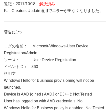
追記：2017/10/18
解決済み
Fall Creators Update適用でエラーが出なくなりました。
警告に1つ
ログの名前： Microsoft-Windows-User Device
Registration/Admin
ソース： User Device Registration
イベントID： 360
説明文
Windows Hello for Business provisioning will not be
launched.
Device is AAD joined ( AADJ or DJ++ ): Not Tested
User has logged on with AAD credentials: No
Windows Hello for Business policy is enabled: Not Tested