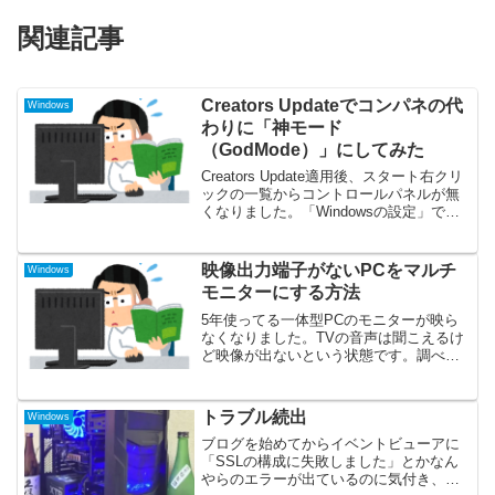
関連記事
Creators Updateでコンパネの代
Windows
わりに「神モード
（GodMode）」にしてみた
Creators Update適用後、スタート右クリ
ックの一覧からコントロールパネルが無
くなりました。「Windowsの設定」であ
る程度できますが、細かい設定になると
結局コントロールパネルに飛ぶのでコン
トロールパネルをピン留めしてる方もい
映像出力端子がないPCをマルチ
Windows
ら...
モニターにする方法
5年使ってる一体型PCのモニターが映ら
なくなりました。TVの音声は聞こえるけ
ど映像が出ないという状態です。調べて
みたところ、どうやらモニターのバック
ライトが逝ってしまったようです。本体
の光度調整を何度か押してると映ること
トラブル続出
Windows
があるので完全には逝...
ブログを始めてからイベントビューアに
「SSLの構成に失敗しました」とかなん
やらのエラーが出ているのに気付き、原